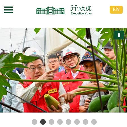
跳
跳
EN
到
到
選單按鈕
主
主
要
要
內
內
⏸
容
容
區
區
塊
塊
G
o
T
o
C
e
n
t
e
r
b
l
o
c