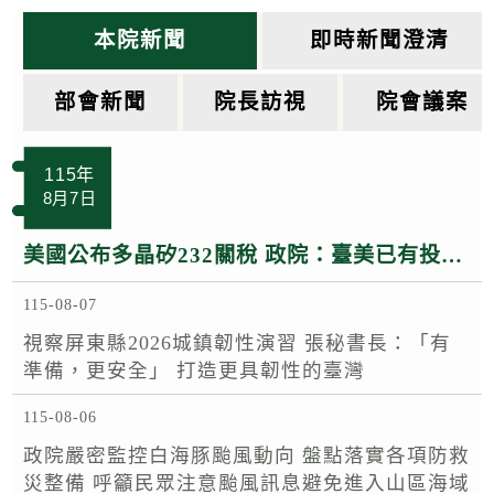
k
本院新聞
即時新聞澄清
部會新聞
院長訪視
院會議案
115年
8月7日
美國公布多晶矽232關稅 政院：臺美已有投資MOU 半導體多晶矽相關產品適用相關優惠待遇
115-08-07
視察屏東縣2026城鎮韌性演習 張秘書長：「有
準備，更安全」 打造更具韌性的臺灣
115-08-06
政院嚴密監控白海豚颱風動向 盤點落實各項防救
災整備 呼籲民眾注意颱風訊息避免進入山區海域