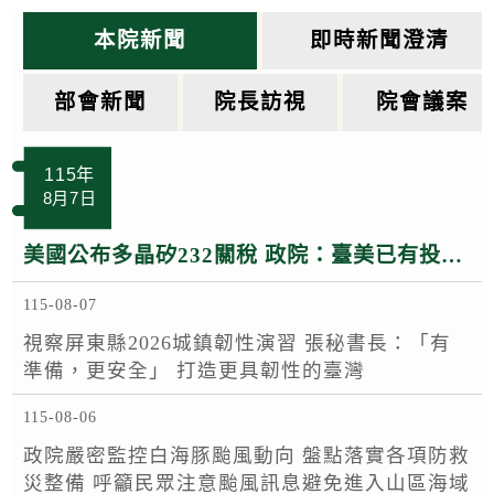
k
本院新聞
即時新聞澄清
部會新聞
院長訪視
院會議案
115年
8月7日
美國公布多晶矽232關稅 政院：臺美已有投資MOU 半導體多晶矽相關產品適用相關優惠待遇
115-08-07
視察屏東縣2026城鎮韌性演習 張秘書長：「有
準備，更安全」 打造更具韌性的臺灣
115-08-06
政院嚴密監控白海豚颱風動向 盤點落實各項防救
災整備 呼籲民眾注意颱風訊息避免進入山區海域