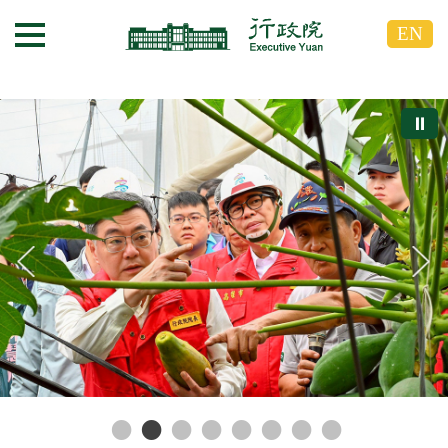
跳
跳
EN
到
到
選單按鈕
主
主
要
要
內
內
⏸
容
容
區
區
塊
塊
G
o
T
o
C
e
n
t
e
r
b
l
o
c