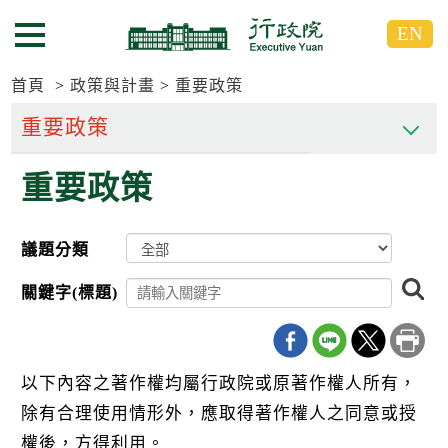
跳
跳
EN
到
到
選單按鈕
主
主
要
要
首頁
政策與計畫
重要政策
內
內
容
容
區
區
重要政策
塊
塊
G
o
T
議題分類
o
C
搜
e
關鍵字(標題)
尋
n
t
e
r
b
以下內容之著作權均屬行政院或原著作權人所有，
l
除有合理使用情形外，應取得著作權人之同意或授
o
c
權後，方得利用。