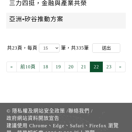
三力四挺，金融與產業共榮
亞洲•矽谷推動方案
共23頁，
每頁
筆，共335筆
送出
«
前10頁
18
19
20
21
22
23
»
©
隱私權及網站安全政策
/
聯絡我們
/
政府網站資料開放宣告
建議使用 Chrome、Edge、Safari、Firefox 瀏覽