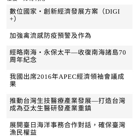
k
數位國家‧創新經濟發展方案（DIGI
+）
加強禽流感防疫預警及作為
經略南海‧永保太平—收復南海諸島70
周年紀念
我國出席2016年APEC經濟領袖會議成
果
推動台灣生技醫療產業發展—打造台灣
成為亞太生醫研發產業重鎮
展開臺日海洋事務合作對話，確保臺灣
漁民權益