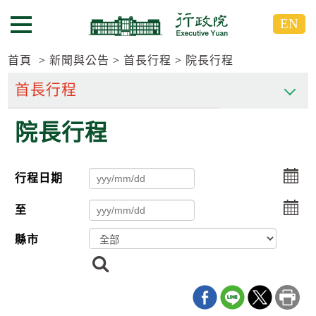
跳
跳
EN
到
到
選單按鈕
主
主
要
要
首頁
新聞與公告
首長行程
院長行程
內
內
容
容
區
區
院長行程
塊
塊
G
o
T
選
行程日期
o
擇
C
選
e
至
n
擇
t
縣市
e
r
搜
b
尋
l
o
c