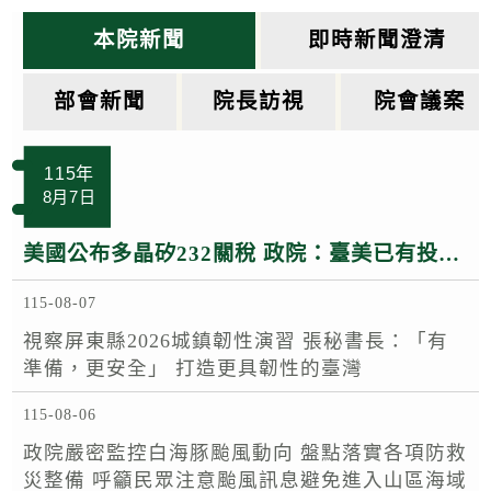
k
本院新聞
即時新聞澄清
部會新聞
院長訪視
院會議案
115年
8月7日
美國公布多晶矽232關稅 政院：臺美已有投資MOU 半導體多晶矽相關產品適用相關優惠待遇
115-08-07
視察屏東縣2026城鎮韌性演習 張秘書長：「有
準備，更安全」 打造更具韌性的臺灣
115-08-06
政院嚴密監控白海豚颱風動向 盤點落實各項防救
災整備 呼籲民眾注意颱風訊息避免進入山區海域