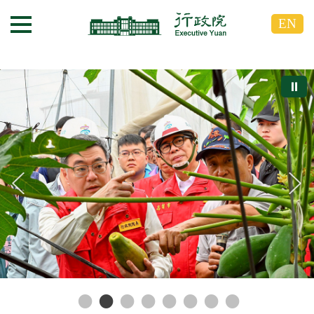
跳
跳
EN
到
到
選單按鈕
主
主
要
要
內
內
⏸
容
容
區
區
塊
塊
G
o
T
o
C
e
n
t
e
r
b
l
o
c