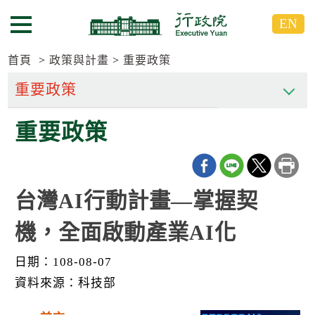
跳
跳
EN
到
到
選單按鈕
主
主
要
要
首頁
政策與計畫
重要政策
內
內
容
容
區
區
重要政策
塊
塊
G
o
T
o
C
台灣AI行動計畫—掌握契
e
n
機，全面啟動產業AI化
t
e
r
日期：108-08-07
b
l
資料來源：科技部
o
c