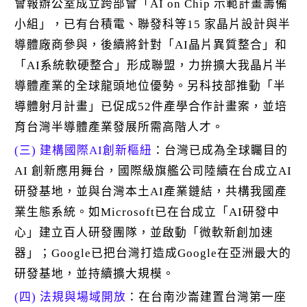
會報辦公室成立跨部會「AI on Chip 示範計畫籌備
小組」，已有台積電、聯發科等15 家晶片設計與半
導體廠商參與，後續將針對「AI晶片異質整合」和
「AI系統軟硬整合」形成聯盟，力拚擴大我晶片半
導體產業的全球龍頭地位優勢。另科技部推動「半
導體射月計畫」已促成52件產學合作計畫案，並培
育台灣半導體產業發展所需高階人才。
(三) 建構國際AI創新樞紐
：台灣已成為全球矚目的
AI 創新應用舞台，國際級旗艦公司陸續在台成立AI
研發基地，並與台灣本土AI產業鏈結，共構我國產
業生態系統。如Microsoft已在台成立「AI研發中
心」建立百人研發團隊，並啟動「微軟新創加速
器」；Google已把台灣打造成Google在亞洲最大的
研發基地，並持續擴大規模。
(四) 法規與場域開放
：在台南沙崙建置台灣第一座