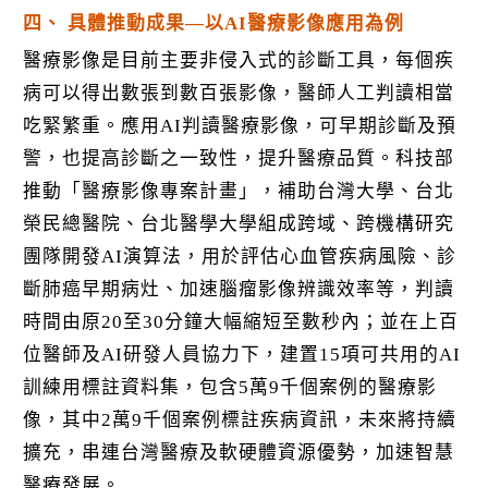
四、 具體推動成果—以AI醫療影像應用為例
醫療影像是目前主要非侵入式的診斷工具，每個疾
病可以得出數張到數百張影像，醫師人工判讀相當
吃緊繁重。應用AI判讀醫療影像，可早期診斷及預
警，也提高診斷之一致性，提升醫療品質。科技部
推動「醫療影像專案計畫」，補助台灣大學、台北
榮民總醫院、台北醫學大學組成跨域、跨機構研究
團隊開發AI演算法，用於評估心血管疾病風險、診
斷肺癌早期病灶、加速腦瘤影像辨識效率等，判讀
時間由原20至30分鐘大幅縮短至數秒內；並在上百
位醫師及AI研發人員協力下，建置15項可共用的AI
訓練用標註資料集，包含5萬9千個案例的醫療影
像，其中2萬9千個案例標註疾病資訊，未來將持續
擴充，串連台灣醫療及軟硬體資源優勢，加速智慧
醫療發展。