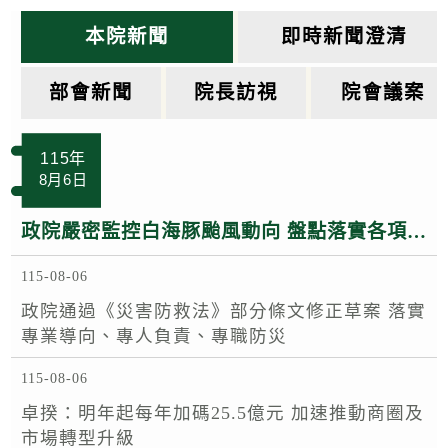
k
本院新聞
即時新聞澄清
部會新聞
院長訪視
院會議案
115年
8月6日
政院嚴密監控白海豚颱風動向 盤點落實各項防救災整備 呼籲民眾注意颱風訊息避免進入山區海域登高災害危險區域
115-08-06
政院通過《災害防救法》部分條文修正草案 落實
專業導向、專人負責、專職防災
115-08-06
卓揆：明年起每年加碼25.5億元 加速推動商圈及
市場轉型升級