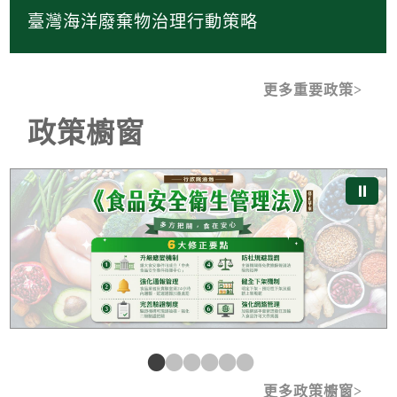
臺灣海洋廢棄物治理行動策略
更多重要政策
政策櫥窗
交通管理處罰條例》修正草案
安全衛生管理法》修正草案
《都市危
⏸
更多政策櫥窗