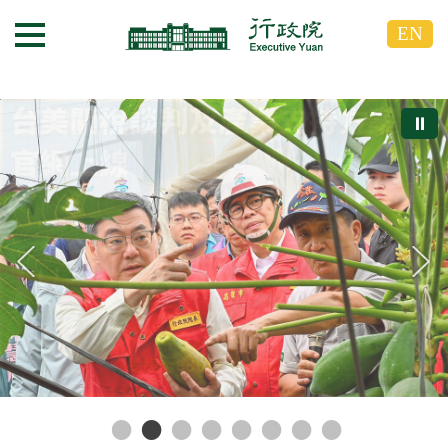
跳
跳
EN
到
到
選單按鈕
主
主
要
要
內
內
⏸
容
容
區
區
塊
塊
G
o
T
o
C
e
n
t
e
r
b
l
o
c