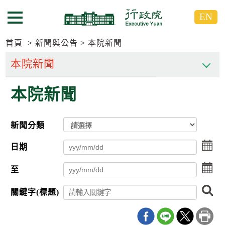
跳
跳
EN
到
到
選單按鈕
主
主
要
要
首頁
新聞與公告
本院新聞
內
內
容
容
區
區
本院新聞
塊
塊
G
o
T
新聞分類
o
C
點
e
日期
擊
n
選
t
點
至
擇
e
擊
日
r
選
搜
期
b
關鍵字(標題)
擇
尋
l
起
日
o
日
期
c
迄