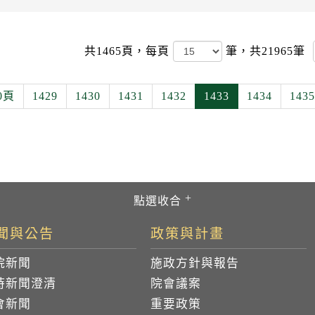
共1465頁，
每頁
筆，共21965筆
0頁
1429
1430
1431
1432
1433
1434
1435
聞與公告
政策與計畫
院新聞
施政方針與報告
時新聞澄清
院會議案
會新聞
重要政策