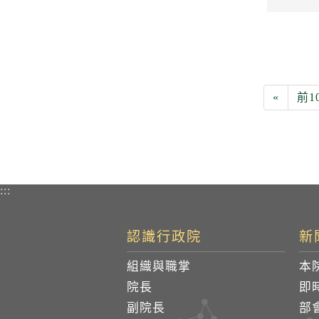
«
前1
:::
認識行政院
新
組織與職掌
本
院長
即
副院長
部