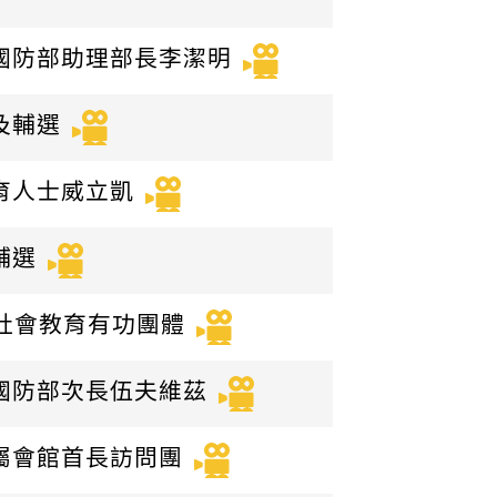
前國防部助理部長李潔明
及輔選
保育人士威立凱
輔選
度社會教育有功團體
前國防部次長伍夫維茲
九屬會館首長訪問團