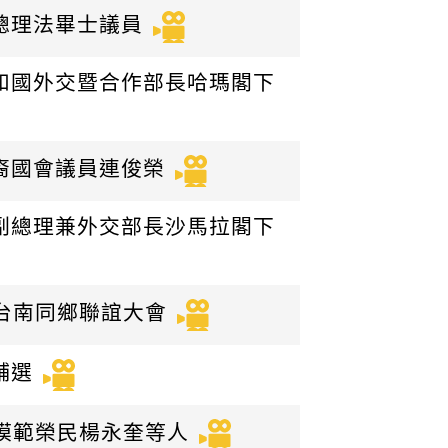
前總理法畢士議員
日共和國外交暨合作部長哈瑪閣下
華裔國會議員連俊榮
羅門副總理兼外交部長沙馬拉閣下
屆台南同鄉聯誼大會
輔選
5屆模範榮民楊永奎等人