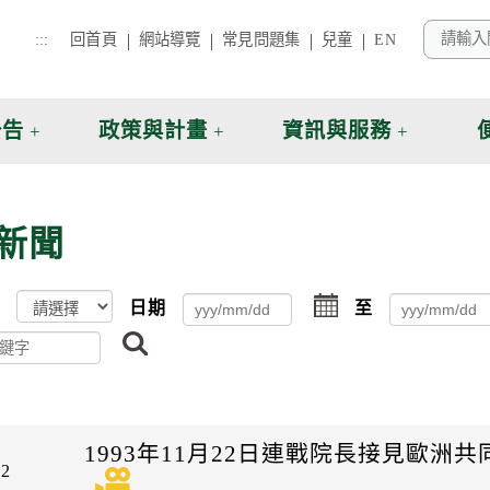
:::
回首頁
網站導覽
常見問題集
兒童
EN
公告
政策與計畫
資訊與服務
新聞
點
日期
至
擊
搜
選
尋
擇
日
期
起
日
1993年11月22日連戰院長接見歐
22