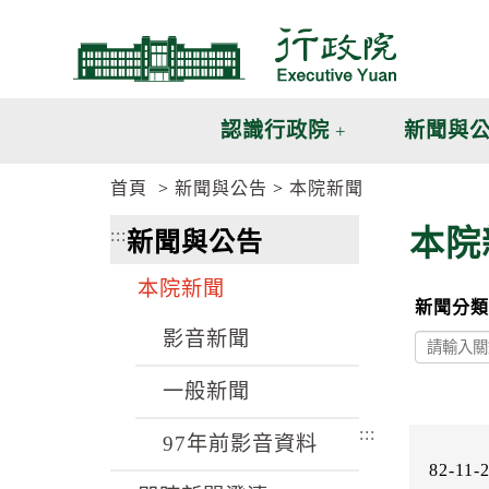
跳
跳
到
到
主
主
要
要
內
內
認識行政院
新聞與
容
容
區
區
首頁
新聞與公告
本院新聞
塊
塊
G
本院
:::
新聞與公告
o
T
o
本院新聞
C
新聞分類
e
n
影音新聞
t
e
一般新聞
r
b
:::
l
97年前影音資料
o
82-11-
c