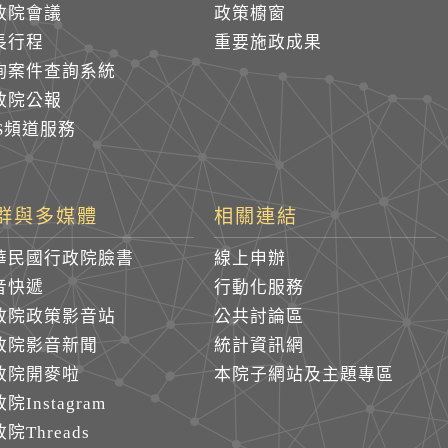
政院會議
政策櫥窗
長行程
重要施政成果
詢案件查詢系統
政院公報
SS頻道服務
群與多媒體
相關連結
華民國行政院臉書
線上申辦
音快遞
行動化服務
政院政策影音站
公共討論區
政院影音新聞
統計資訊網
政院開麥啦
本院子網站及主題專區
院Instagram
院Threads