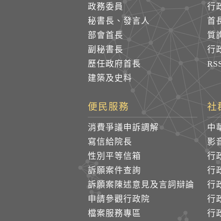
政務委員
行
秘書長、發言人
首
部會首長
質
副秘書長
行
歷任政府首長
R
建築及史料
便民服務
社
消費爭議申訴調解
中
寫信給院長
影
性別平等信箱
行
訴願案件查詢
行
訴願案陳述意見及言詞辯論
行
申請參觀行政院
行政
檔案服務專區
行政