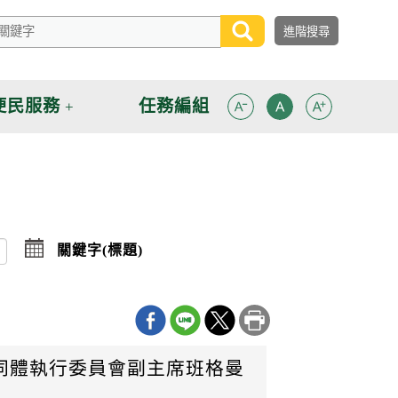
便民服務
任務編組
點
關鍵字(標題)
擊
選
擇
日
期
迄
日
洲共同體執行委員會副主席班格曼