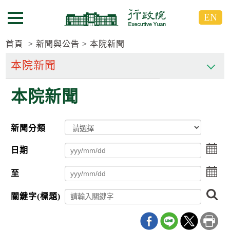
跳
跳
EN
到
到
選單按鈕
主
主
要
要
首頁
新聞與公告
本院新聞
內
內
容
容
區
區
本院新聞
塊
塊
G
o
T
新聞分類
o
C
點
e
日期
擊
n
選
t
點
至
擇
e
擊
日
r
選
搜
期
b
關鍵字(標題)
擇
尋
l
起
日
o
日
期
c
迄