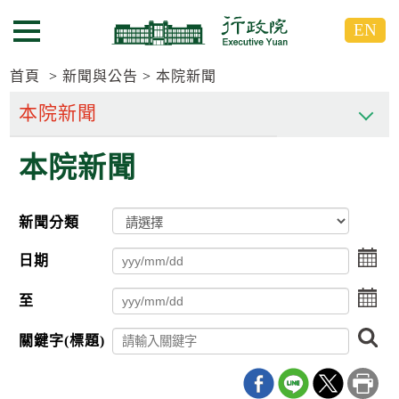
跳
跳
EN
到
到
選單按鈕
主
主
要
要
首頁
新聞與公告
本院新聞
內
內
容
容
區
區
本院新聞
塊
塊
G
o
T
新聞分類
o
C
點
e
日期
擊
n
選
t
點
至
擇
e
擊
日
r
選
搜
期
b
關鍵字(標題)
擇
尋
l
起
日
o
日
期
c
迄