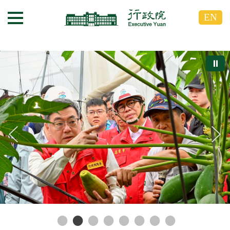
跳
跳
EN
到
到
選單按鈕
主
主
要
要
內
內
⏸
容
容
區
區
塊
塊
G
o
T
o
C
e
n
t
e
r
b
l
o
c