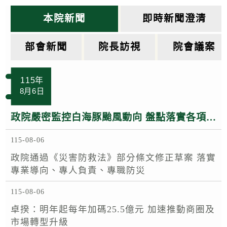
k
本院新聞
即時新聞澄清
部會新聞
院長訪視
院會議案
115年
8月6日
政院嚴密監控白海豚颱風動向 盤點落實各項防救災整備 呼籲民眾注意颱風訊息避免進入山區海域登高災害危險區域
115-08-06
政院通過《災害防救法》部分條文修正草案 落實
專業導向、專人負責、專職防災
115-08-06
卓揆：明年起每年加碼25.5億元 加速推動商圈及
市場轉型升級