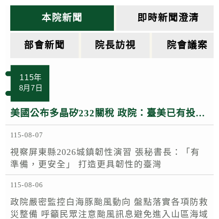
k
本院新聞
即時新聞澄清
部會新聞
院長訪視
院會議案
115年
8月7日
美國公布多晶矽232關稅 政院：臺美已有投資MOU 半導體多晶矽相關產品適用相關優惠待遇
115-08-07
視察屏東縣2026城鎮韌性演習 張秘書長：「有
準備，更安全」 打造更具韌性的臺灣
115-08-06
政院嚴密監控白海豚颱風動向 盤點落實各項防救
災整備 呼籲民眾注意颱風訊息避免進入山區海域