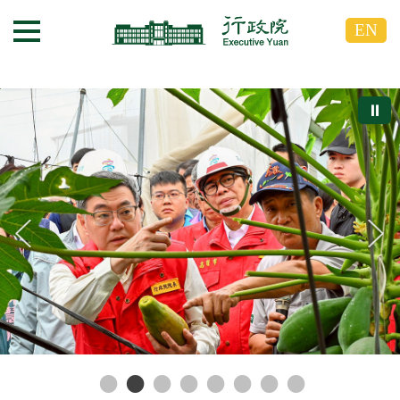
跳
跳
EN
到
到
選單按鈕
主
主
要
要
內
內
⏸
容
容
區
區
塊
塊
G
o
T
o
C
e
n
t
e
r
b
l
o
c