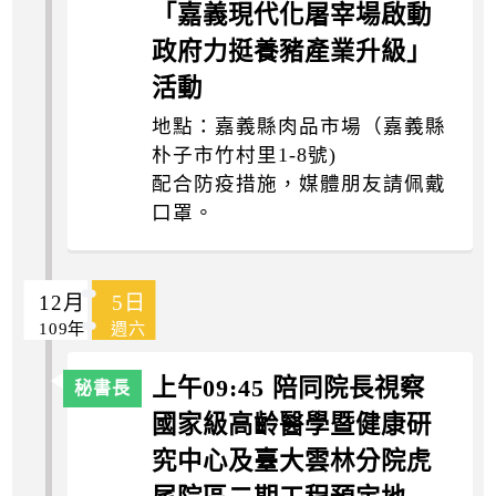
「嘉義現代化屠宰場啟動
政府力挺養豬產業升級」
活動
地點：嘉義縣肉品市場（嘉義縣
朴子市竹村里1-8號)
配合防疫措施，媒體朋友請佩戴
口罩。
12月
5日
109年
週六
上午09:45 陪同院長視察
國家級高齡醫學暨健康研
究中心及臺大雲林分院虎