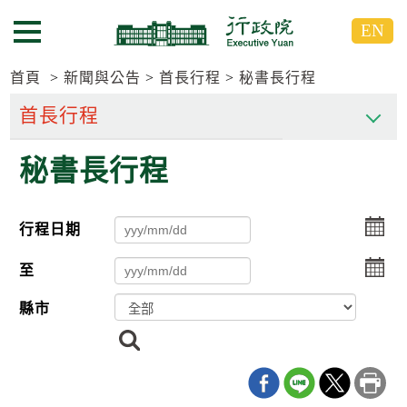
跳
跳
EN
到
到
選單按鈕
主
主
要
要
首頁
新聞與公告
首長行程
秘書長行程
內
內
容
容
區
區
秘書長行程
塊
塊
G
o
T
選
行程日期
o
擇
C
選
e
至
n
擇
t
縣市
e
r
搜
b
尋
l
o
c