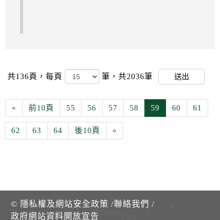
共136頁，
每頁
筆，共2036筆
送出
«
前10頁
55
56
57
58
59
60
61
62
63
64
後10頁
»
©
隱私權及網站安全政策
/
聯絡我們
/
政府網站資料開放宣告