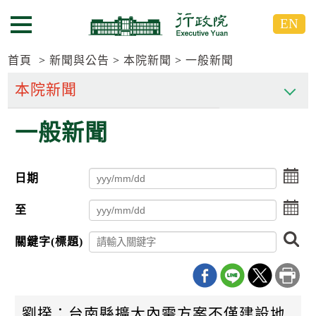
跳
跳
EN
到
到
選單按鈕
主
主
要
要
首頁
新聞與公告
本院新聞
一般新聞
內
內
容
容
區
區
一般新聞
塊
塊
G
o
T
點
日期
o
擊
C
選
點
e
至
擇
n
擊
日
t
選
搜
期
關鍵字(標題)
e
擇
尋
起
r
日
日
b
期
l
迄
o
日
c
劉揆：台南縣擴大內需方案不僅建設地