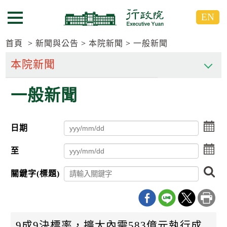
跳
跳
EN
到
到
選單按鈕
主
主
要
要
首頁
新聞與公告
本院新聞
一般新聞
內
內
容
容
區
區
一般新聞
塊
塊
G
o
T
點
日期
o
擊
C
選
點
e
至
擇
n
擊
日
t
選
搜
期
關鍵字(標題)
e
擇
尋
起
r
日
日
b
期
l
迄
o
日
c
9成9決標率，擴大內需583億元執行成