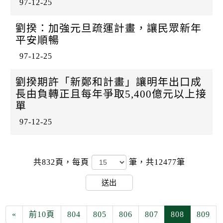
97-12-25
劉揆：加強元旦疏運計畫，讓民眾新年
平安順暢
97-12-25
劉揆期許「新鄭和計畫」讓明年出口成
長由負轉正且每年爭取5,400億元以上接
單
97-12-25
共832頁，
每頁
筆，共12477筆
送出
«
前10頁
804
805
806
807
808
809