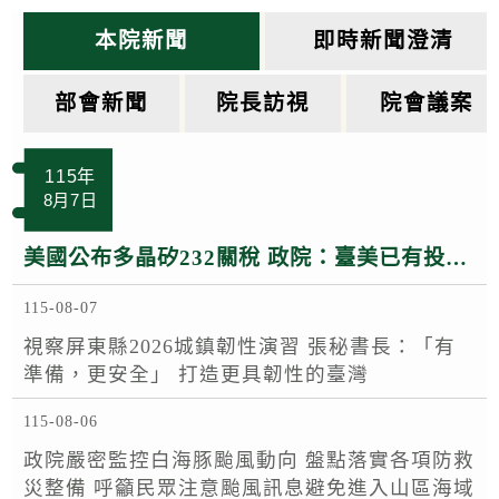
k
本院新聞
即時新聞澄清
部會新聞
院長訪視
院會議案
115年
8月7日
美國公布多晶矽232關稅 政院：臺美已有投資MOU 半導體多晶矽相關產品適用相關優惠待遇
115-08-07
視察屏東縣2026城鎮韌性演習 張秘書長：「有
準備，更安全」 打造更具韌性的臺灣
115-08-06
政院嚴密監控白海豚颱風動向 盤點落實各項防救
災整備 呼籲民眾注意颱風訊息避免進入山區海域