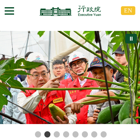
跳
跳
EN
到
到
選單按鈕
主
主
要
要
內
內
⏸
容
容
區
區
塊
塊
G
o
T
o
C
e
n
t
e
r
b
l
o
c