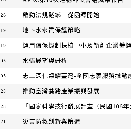
啟動法規鬆綁－從函釋開始
-26
地下水水質保護策略
-19
運用信保機制扶植中小及新創企業營
-19
水情展望與研析
-05
志工深化榮耀臺灣-全國志願服務推動
-05
推動臺灣養豬產業振興發展
-28
「國家科學技術發展計畫（民國106年
-28
災害防救創新與策進
-21