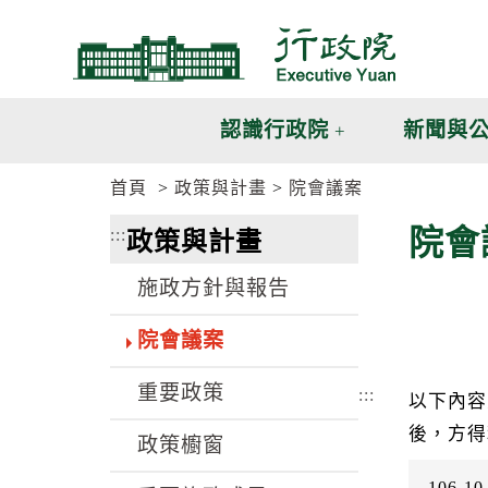
跳
跳
到
到
主
主
要
要
內
內
認識行政院
新聞與
容
容
區
區
首頁
政策與計畫
院會議案
塊
塊
G
院會
:::
政策與計畫
o
T
o
施政方針與報告
C
e
n
院會議案
t
e
重要政策
r
:::
以下內容
b
後，方得
l
政策櫥窗
o
c
106-10