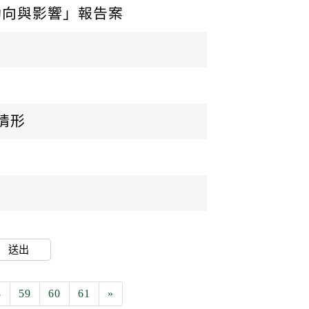
動向與影響」報告案
辦情形
）
送出
8
59
60
61
»