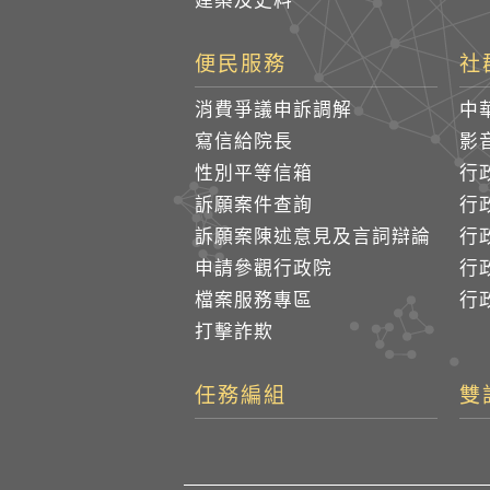
建築及史料
便民服務
社
消費爭議申訴調解
中
寫信給院長
影
性別平等信箱
行
訴願案件查詢
行
訴願案陳述意見及言詞辯論
行
申請參觀行政院
行政
檔案服務專區
行政
打擊詐欺
任務編組
雙