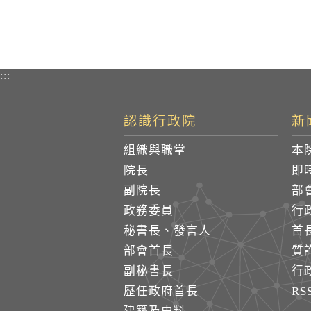
:::
認識行政院
新
組織與職掌
本
院長
即
副院長
部
政務委員
行
秘書長、發言人
首
部會首長
質
副秘書長
行
歷任政府首長
R