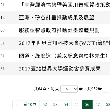
「臺灣經濟情勢暨美國川普經貿政策
-21
亞洲‧矽谷計畫推動成果及展望
-14
服務型智慧政府推動計畫整體規劃
-07
2017年世界資訊科技大會(WCIT)籌
-31
國道．綠廊道（兼以紀念齊柏林先生
-31
2017臺北世界大學運動會參賽成果
-31
共64頁，
每頁
筆，共952筆
«
前10頁
52
53
54
55
56
57
5