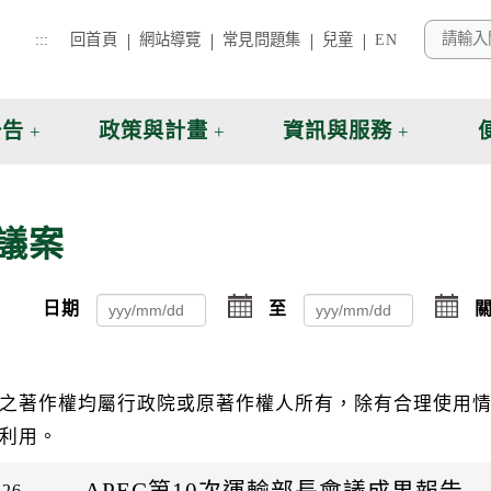
:::
回首頁
網站導覽
常見問題集
兒童
EN
公告
政策與計畫
資訊與服務
議案
點
點
日期
至
關
擊
擊
選
選
擇
擇
日
日
之著作權均屬行政院或原著作權人所有，除有合理使用
期
期
起
迄
利用。
日
日
APEC第10次運輸部長會議成果報告
-26