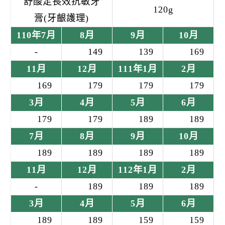
舒酸定長效抗敏牙
120g
膏(牙齦護理)
110年7月
8月
9月
10月
-
149
139
169
11月
12月
111年1月
2月
169
179
179
179
3月
4月
5月
6月
179
179
189
189
7月
8月
9月
10月
189
189
189
189
11月
12月
112年1月
2月
-
189
189
189
3月
4月
5月
6月
189
189
159
159