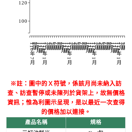
120
100
110年7月
8月
9月
10月
11月
12月
111年1月
2月
3月
4月
5月
6月
7月
8月
9月
10月
11月
12月
112年1月
2月
3月
4月
5月
6月
7月
8月
9月
10月
11月
12月
113年1月
2月
3月
4月
5月
6月
7月
8月
9月
10月
11月
12月
114年1月
2月
3月
4月
5月
6月
※註：圖中的Ｘ符號，係該月尚未納入訪
查、訪查暫停或未陳列於貨架上，故無價格
資訊；惟為利圖示呈現，是以最近一次查得
的價格加以連接。
產品名稱
規格