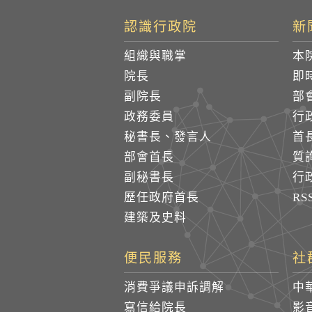
認識行政院
新
組織與職掌
本
院長
即
副院長
部
政務委員
行
秘書長、發言人
首
部會首長
質
副秘書長
行
歷任政府首長
R
建築及史料
便民服務
社
消費爭議申訴調解
中
寫信給院長
影