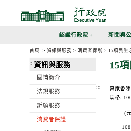
跳
跳
到
到
主
主
要
要
內
內
認識行政院
新聞與
容
容
區
區
首頁
資訊與服務
消費者保護
15項民
塊
塊
G
15
:::
資訊與服務
o
T
o
國情簡介
C
e
:::
萬家香陳
n
法規服務
t
規格: 1
e
訴願服務
r
b
(元
l
消費者保護
o
c
108