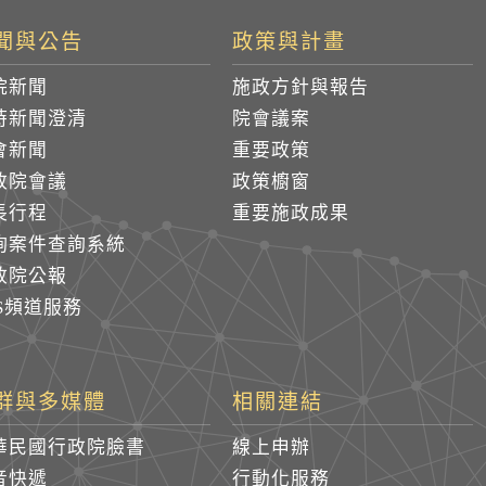
聞與公告
政策與計畫
院新聞
施政方針與報告
時新聞澄清
院會議案
會新聞
重要政策
政院會議
政策櫥窗
長行程
重要施政成果
詢案件查詢系統
政院公報
SS頻道服務
群與多媒體
相關連結
華民國行政院臉書
線上申辦
音快遞
行動化服務