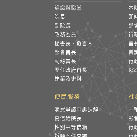
組織與職掌
本
院長
即
副院長
部
政務委員
行
秘書長、發言人
首
部會首長
質
副秘書長
行
歷任政府首長
R
建築及史料
便民服務
社
消費爭議申訴調解
中
寫信給院長
影
性別平等信箱
行
訴願案件查詢
行