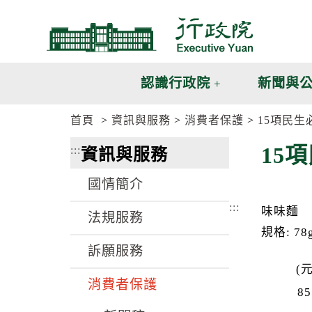
跳
跳
到
到
主
主
要
要
內
內
認識行政院
新聞與
容
容
區
區
首頁
資訊與服務
消費者保護
15項民
塊
塊
G
15
:::
資訊與服務
o
T
o
國情簡介
C
e
:::
味味麵
n
法規服務
t
規格: 7
e
訴願服務
r
b
(元
l
消費者保護
o
85
c