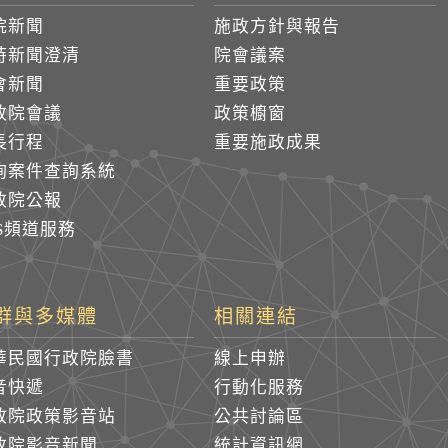
院新聞
施政方針與報告
時新聞澄清
院會議案
會新聞
重要政策
政院會議
政策櫥窗
長行程
重要施政成果
詢案件查詢系統
政院公報
SS頻道服務
群與多媒體
相關連結
華民國行政院臉書
線上申辦
音快遞
行動化服務
政院政策影音站
公共討論區
政院影音新聞
統計資訊網