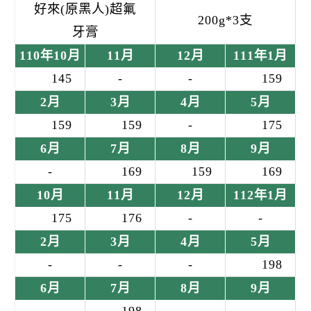
好來(原黑人)超氟
200g*3支
牙膏
110年10月
11月
12月
111年1月
145
-
-
159
2月
3月
4月
5月
159
159
-
175
6月
7月
8月
9月
-
169
159
169
10月
11月
12月
112年1月
175
176
-
-
2月
3月
4月
5月
-
-
-
198
6月
7月
8月
9月