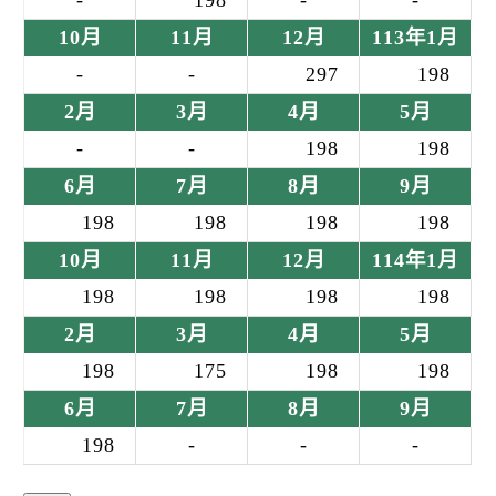
-
198
-
-
10月
11月
12月
113年1月
-
-
297
198
2月
3月
4月
5月
-
-
198
198
6月
7月
8月
9月
198
198
198
198
10月
11月
12月
114年1月
198
198
198
198
2月
3月
4月
5月
198
175
198
198
6月
7月
8月
9月
198
-
-
-