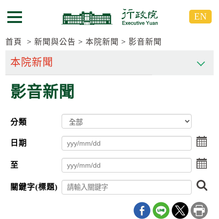
跳
跳
EN
到
到
選單按鈕
主
主
要
要
首頁
新聞與公告
本院新聞
影音新聞
內
內
容
容
區
區
影音新聞
塊
塊
G
o
T
分類
o
C
點
e
日期
擊
n
選
t
點
至
擇
e
擊
日
r
選
搜
期
b
關鍵字(標題)
擇
尋
l
起
日
o
日
期
c
迄