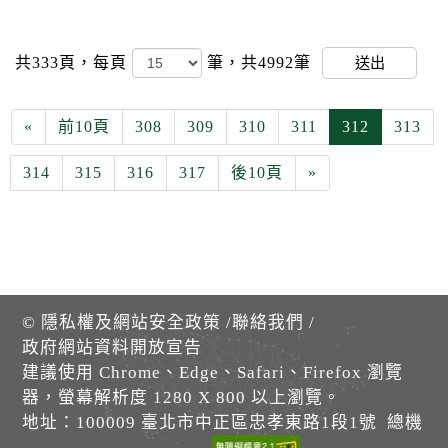
共333頁，
每頁
筆，共4992筆
送出
«
前10頁
308
309
310
311
312
313
314
315
316
317
後10頁
»
©
隱私權及網站安全政策
/
聯絡我們
/
政府網站資料開放宣告
建議使用 Chrome、Edge、Safari、Firefox 瀏覽
器，螢幕解析度 1280 X 800 以上瀏覽。
地址：100009 臺北市中正區忠孝東路1段1號 總機