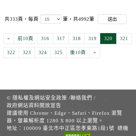
共333頁，
每頁
筆，共4992筆
送出
«
前10頁
316
317
318
319
320
321
322
323
324
325
後10頁
»
©
隱私權及網站安全政策
/
聯絡我們
/
政府網站資料開放宣告
建議使用 Chrome、Edge、Safari、Firefox 瀏覽
器，螢幕解析度 1280 X 800 以上瀏覽。
地址：100009 臺北市中正區忠孝東路1段1號 總機