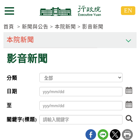
跳
跳
EN
到
到
選單按鈕
主
主
要
要
首頁
新聞與公告
本院新聞
影音新聞
內
內
容
容
區
區
影音新聞
塊
塊
G
o
T
分類
o
C
點
e
日期
擊
n
選
t
點
至
擇
e
擊
日
r
選
搜
期
b
關鍵字(標題)
擇
尋
l
起
日
o
日
期
c
迄