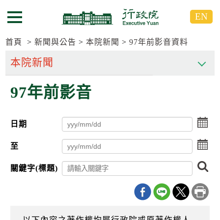
跳
跳
EN
到
到
選單按鈕
主
主
要
要
首頁
新聞與公告
本院新聞
97年前影音資料
內
內
容
容
區
區
97年前影音
塊
塊
G
o
T
點
日期
o
擊
C
選
點
e
至
擇
n
擊
日
t
選
搜
期
關鍵字(標題)
e
擇
尋
起
r
日
日
b
期
l
迄
o
日
c