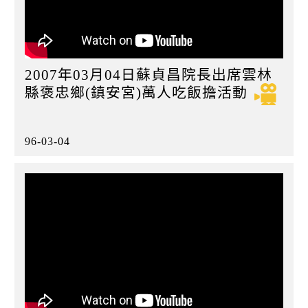
2007年03月04日蘇貞昌院長出席雲林
縣褒忠鄉(鎮安宮)萬人吃飯擔活動
96-03-04