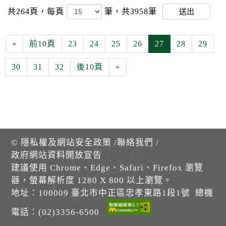
共264頁，
每頁
筆，共3958筆
送出
«
前10頁
23
24
25
26
27
28
29
30
31
32
後10頁
»
©
隱私權及網站安全政策
/
聯絡我們
/
政府網站資料開放宣告
建議使用 Chrome、Edge、Safari、Firefox 瀏覽
器，螢幕解析度 1280 X 800 以上瀏覽。
地址：100009 臺北市中正區忠孝東路1段1號 總機
電話：(02)3356-6500