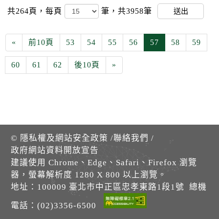
共264頁，
每頁
筆，共3958筆
送出
«
前10頁
53
54
55
56
57
58
59
60
61
62
後10頁
»
©
隱私權及網站安全政策
/
聯絡我們
/
政府網站資料開放宣告
建議使用 Chrome、Edge、Safari、Firefox 瀏覽
器，螢幕解析度 1280 X 800 以上瀏覽。
地址：100009 臺北市中正區忠孝東路1段1號 總機
電話：(02)3356-6500