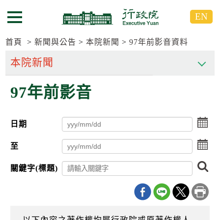
跳
跳
EN
到
到
選單按鈕
主
主
要
要
首頁
新聞與公告
本院新聞
97年前影音資料
內
內
容
容
區
區
97年前影音
塊
塊
G
o
T
點
日期
o
擊
C
選
點
e
至
擇
n
擊
日
t
選
搜
期
關鍵字(標題)
e
擇
尋
起
r
日
日
b
期
l
迄
o
日
c