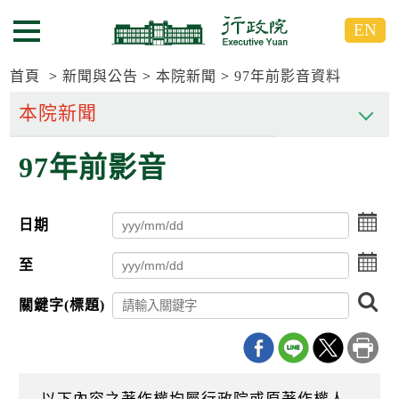
跳
跳
EN
到
到
選單按鈕
主
主
要
要
首頁
新聞與公告
本院新聞
97年前影音資料
內
內
容
容
區
區
97年前影音
塊
塊
G
o
T
點
日期
o
擊
C
選
點
e
至
擇
n
擊
日
t
選
搜
期
關鍵字(標題)
e
擇
尋
起
r
日
日
b
期
l
迄
o
日
c