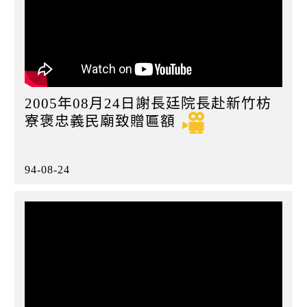
2005年08月24日謝長廷院長赴新竹枋
寮褒忠義民廟致贈匾額
94-08-24