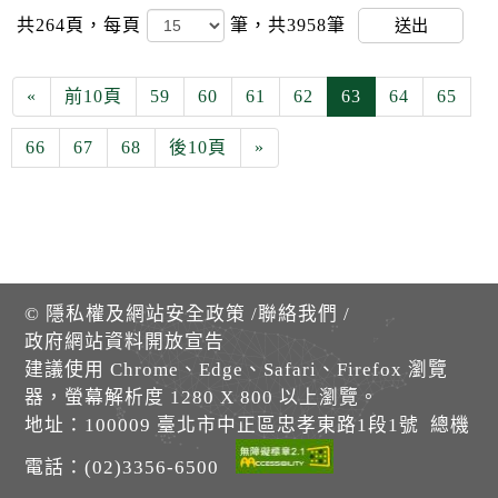
共264頁，
每頁
筆，共3958筆
送出
«
前10頁
59
60
61
62
63
64
65
66
67
68
後10頁
»
©
隱私權及網站安全政策
/
聯絡我們
/
政府網站資料開放宣告
建議使用 Chrome、Edge、Safari、Firefox 瀏覽
器，螢幕解析度 1280 X 800 以上瀏覽。
地址：100009 臺北市中正區忠孝東路1段1號 總機
電話：(02)3356-6500