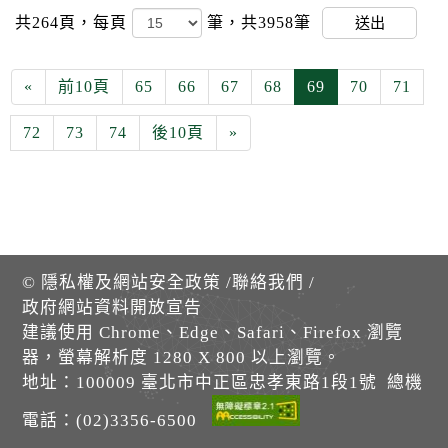
共264頁，
每頁
筆，共3958筆
送出
«
前10頁
65
66
67
68
69
70
71
72
73
74
後10頁
»
©
隱私權及網站安全政策
/
聯絡我們
/
政府網站資料開放宣告
建議使用 Chrome、Edge、Safari、Firefox 瀏覽
器，螢幕解析度 1280 X 800 以上瀏覽。
地址：100009 臺北市中正區忠孝東路1段1號 總機
電話：(02)3356-6500