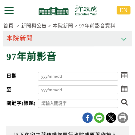
跳
跳
EN
到
到
選單按鈕
主
主
要
要
首頁
新聞與公告
本院新聞
97年前影音資料
內
內
容
容
區
區
97年前影音
塊
塊
G
o
T
點
日期
o
擊
C
選
點
e
至
擇
n
擊
日
t
選
搜
期
關鍵字(標題)
e
擇
尋
起
r
日
日
b
期
l
迄
o
日
c