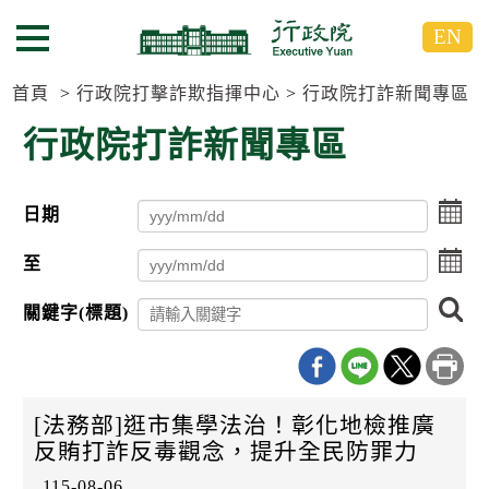
跳
跳
EN
到
到
選單按鈕
主
主
要
要
首頁
行政院打擊詐欺指揮中心
行政院打詐新聞專區
內
內
行政院打詐新聞專區
容
容
區
區
塊
塊
點
日期
G
擊
o
選
點
T
至
擇
擊
o
日
C
選
搜
期
關鍵字(標題)
e
擇
尋
起
n
日
日
t
期
e
迄
r
日
b
[法務部]逛市集學法治！彰化地檢推廣
l
反賄打詐反毒觀念，提升全民防罪力
o
c
115-08-06