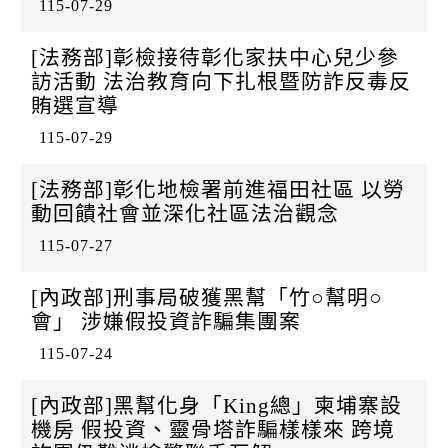
115-07-29
[法務部]彰檢接待彰化家扶中心兒少參
訪活動 法治教育向下扎根暨防詐反毒反
賄選宣導
115-07-29
[法務部]彰化地檢署前進福田社區 以勞
動回饋社會並深化社區法治觀念
115-07-27
[內政部]刑事局破獲黑幫「竹○幫明○
會」 涉嫌假投資詐騙集團案
115-07-24
[內政部]黑幫化身「King總」柬埔寨設
機房 假投資、靈骨塔詐騙樣樣來 跨境