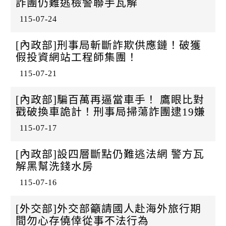
詐團仍難逃檢警聯手瓦解
115-07-24
[內政部]刑事局斬斷詐欺供應鏈！破獲
假投資網站工程師集團！
115-07-21
[內政部]騙百萬再逼當車手！ 鷹眼比對
戳破換車詭計！刑事局掃蕩詐團逮19嫌
115-07-17
[內政部]設四層斷點仍難逃法網 警方瓦
解黑幫洗錢水房
115-07-16
[外交部]外交部籲請國人赴海外旅行期
間勿心存僥倖從事不法行為