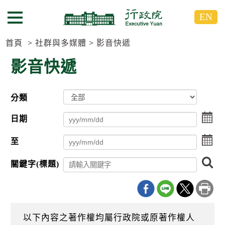
跳
跳
EN
到
到
選單按鈕
主
主
要
要
首頁
社群與多媒體
影音快遞
內
內
影音快遞
容
容
區
區
塊
塊
分類
G
o
點
T
日期
擊
o
選
C
點
至
擇
e
擊
日
n
選
搜
期
t
關鍵字(標題)
擇
尋
起
e
日
r
日
期
b
迄
l
日
o
以下內容之著作權均屬行政院或原著作權人
c