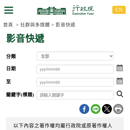
跳
跳
EN
到
到
選單按鈕
主
主
要
要
首頁
社群與多媒體
影音快遞
內
內
影音快遞
容
容
區
區
塊
塊
分類
G
o
點
T
日期
擊
o
選
C
點
至
擇
e
擊
日
n
選
搜
期
t
關鍵字(標題)
擇
尋
起
e
日
r
日
期
b
迄
l
日
o
以下內容之著作權均屬行政院或原著作權人
c