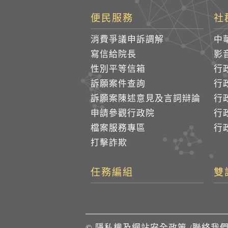
便民服務
社
消費爭議申訴調解
中
寫信給院長
影
性別平等信箱
行
訴願案件查詢
行
訴願案陳述意見及言詞辯論
行
申請參觀行政院
行政
檔案服務專區
行政
打擊詐欺
任務編組
雙
©
隱私權及網站安全政策
/
聯絡我