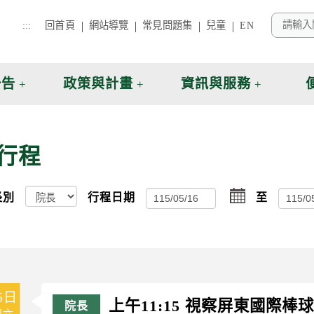
:::
回首頁
網站導覽
常見問題集
兒童
EN
公告
政策與計畫
資訊與服務
行程
選
長別
行程日期
至
擇
6日
上午11:15 視察屏東國際棒
週六