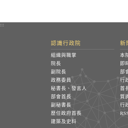
:::
認識行政院
新
組織與職掌
本
院長
即
副院長
部
政務委員
行
秘書長、發言人
首
部會首長
質
副秘書長
行
歷任政府首長
R
建築及史料