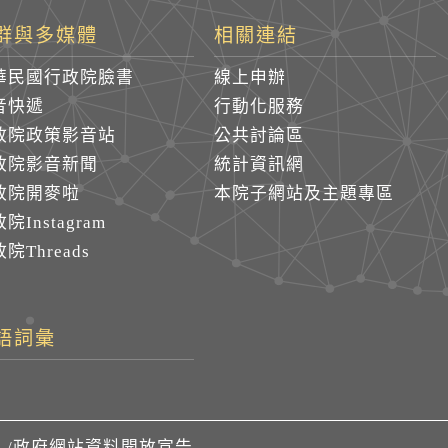
群與多媒體
相關連結
華民國行政院臉書
線上申辦
音快遞
行動化服務
政院政策影音站
公共討論區
政院影音新聞
統計資訊網
政院開麥啦
本院子網站及主題專區
院Instagram
院Threads
語詞彙
們
/
政府網站資料開放宣告