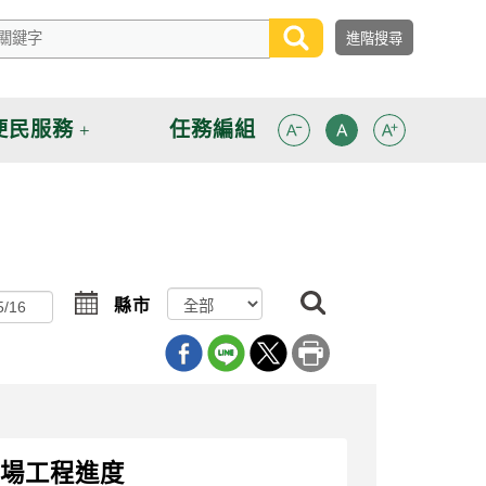
便民服務
任務編組
搜
選
縣市
尋
擇
球場工程進度