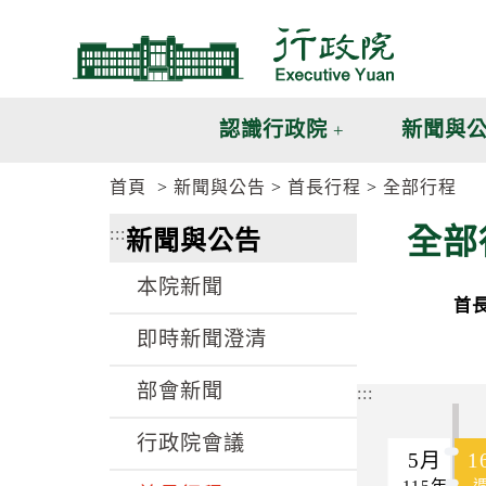
跳
跳
到
到
主
主
要
要
內
內
認識行政院
新聞與
容
容
區
區
首頁
新聞與公告
首長行程
全部行程
塊
塊
G
全部
:::
新聞與公告
o
T
o
本院新聞
C
首
e
n
即時新聞澄清
t
e
部會新聞
r
:::
b
l
行政院會議
o
5月
1
c
115年