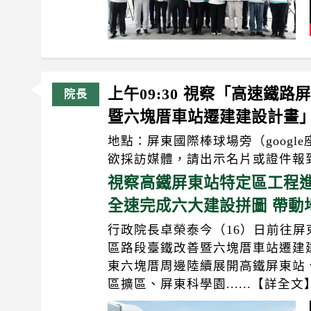
上午09:30 視察「高速鐵
暨六塊厝車站遷建建設計畫
地點：屏東國際棒球場旁（google座標：2
欲採訪媒體，請出示名片或證件報
視察高鐵屏東站特定區工程進
全速完成六大建設拼圖 帶動
行政院長卓榮泰今（16）日前往
區路段臺鐵改善暨六塊厝車站遷建
東六塊厝周邊陸續展開高鐵屏東站
區擴區、屏東科學園......【詳全文