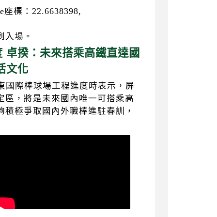
標：22.6638398,
到入場。
 卓揆：未來搭乘高鐵直達國
活文化
屏東國際棒球場工程進度時表示，屏
定區，將是未來國內唯一可搭乘高
夠積極爭取國內外職棒進駐春訓，
】