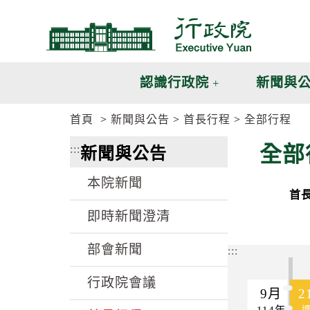
跳
跳
到
到
主
主
要
要
內
內
認識行政院
新聞與
容
容
區
區
首頁
新聞與公告
首長行程
全部行程
塊
塊
G
全部
:::
新聞與公告
o
T
o
本院新聞
C
首
e
n
即時新聞澄清
t
e
部會新聞
r
:::
b
l
行政院會議
o
9月
2
c
114年