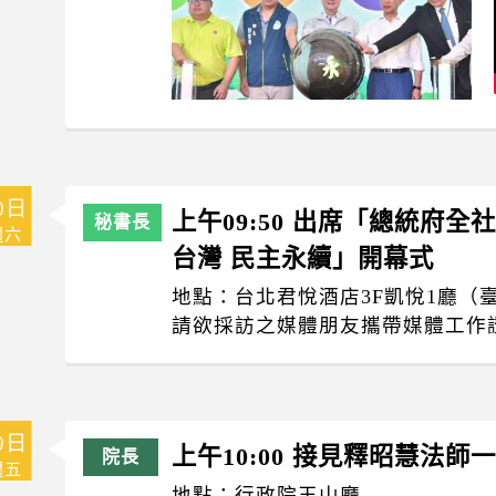
0日
上午09:50 出席「總統府
週六
台灣 民主永續」開幕式
地點：台北君悅酒店3F凱悅1廳（
請欲採訪之媒體朋友攜帶媒體工作證於0
9日
上午10:00 接見釋昭慧法師
週五
地點：行政院玉山廳