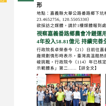
形
地點：嘉義縣大華公路番路鄉下坑村菜公
23.4652756, 120.5505330）
欲採訪之媒體，請於1樓媒體報到
視察嘉義番路鄉農會冷鏈運用
4年投入58.81億元 持續完
行政院長卓榮泰今（21）日前往
廠規劃情形時表示，臺灣高溫酷熱
峻挑戰，行政院今（114）年已核
示範體系」第二......【詳全文】