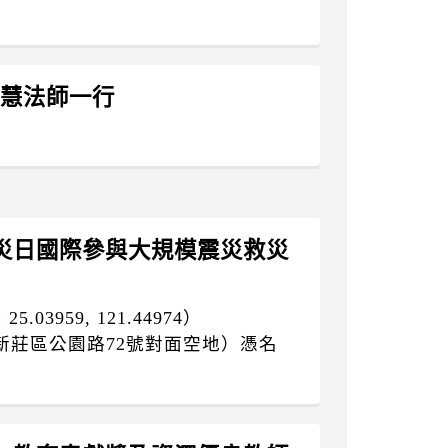
昭慧法師一行
家防災日國際參與大規模震災救災
3959, 121.44974）
新莊區公園路72號對面空地）憑名