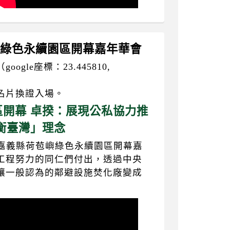
苞嶼綠色永續園區開幕嘉年華會
le座標：23.445810,
名片換證入場。
開幕 卓揆：展現公私協力推
衡臺灣」理念
「嘉義縣荷苞嶼綠色永續園區開幕嘉
工程努力的同仁們付出，透過中央
讓一般認為的鄰避設施焚化廠變成
】