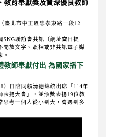
鐸獎、教育奉獻獎及資深優良教師
（臺北市中正區忠孝東路一段12
調SNG聯誼會共訊（網址當日提
不開放文字、照相或非共訊電子媒
束。
體教師奉獻付出 為國家播下
8）日陪同賴清德總統出席「114年
師表揚大會」，並頒獎表揚19位教
常思考一個人從小到大，會遇到多