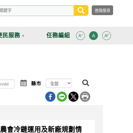
便民服務
任務編組
搜
選
縣市
尋
擇
路鄉農會冷鏈運用及新廠規劃情