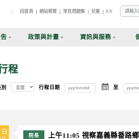
:::
回首頁
網站導覽
常見問題集
兒童
EN
公告
政策與計畫
資訊與服務
行程
選
長別
行程日期
至
擇
1日
上午11:05 視察嘉義縣番
週日