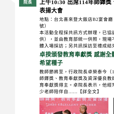
上午10:30 出席114年師
表揚大會
地點：台北喜來登大飯店B2宴會廳
號）
本活動全程採共訊方式辦理，已協
供），並由教育部統一供照，現場
體入場採訪；另共訊採訪至禮成結
卓揆頒發教育奉獻獎 感謝全
希望種子
教師節將至，行政院長卓榮泰今（1
師鐸獎、教育奉獻獎及資深優良教
育奉獻獎得主。卓院長表示，他經
少老師陪伴自......【詳全文】