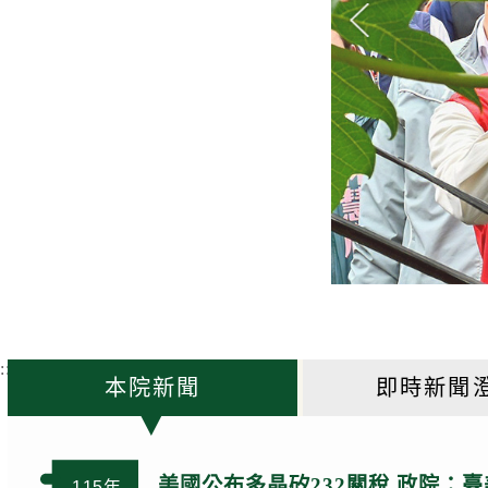
k
:::
本院新聞
即時新聞
美國公布多晶矽232關稅 政院：
115年