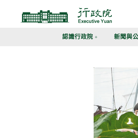
跳
跳
到
到
主
主
要
要
內
內
認識行政院
新聞與
容
容
區
區
塊
塊
G
o
T
o
C
e
n
t
e
r
b
l
o
c