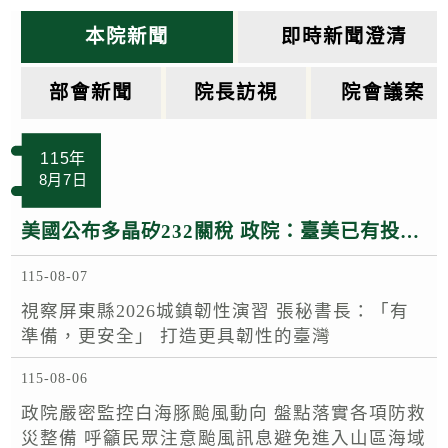
k
本院新聞
即時新聞澄清
部會新聞
院長訪視
院會議案
115年
8月7日
美國公布多晶矽232關稅 政院：臺美已有投資MOU 半導體多晶矽相關產品適用相關優惠待遇
115-08-07
視察屏東縣2026城鎮韌性演習 張秘書長：「有
準備，更安全」 打造更具韌性的臺灣
115-08-06
政院嚴密監控白海豚颱風動向 盤點落實各項防救
災整備 呼籲民眾注意颱風訊息避免進入山區海域