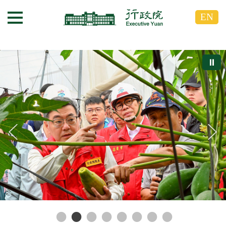
跳
跳
EN
到
到
選單按鈕
主
主
要
要
內
內
⏸
容
容
區
區
塊
塊
G
o
T
o
C
e
n
t
e
r
b
l
o
c