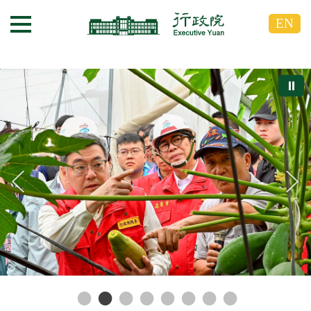
跳
跳
EN
到
到
選單按鈕
主
主
要
要
內
內
⏸
容
容
區
區
塊
塊
G
o
T
o
C
e
n
t
e
r
b
l
o
c