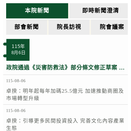
k
本院新聞
即時新聞澄清
部會新聞
院長訪視
院會議案
115年
8月6日
政院通過《災害防救法》部分條文修正草案 落實專業導向、專人負責、專職防災
115-08-06
卓揆：明年起每年加碼25.5億元 加速推動商圈及
市場轉型升級
115-08-06
卓揆：引導更多民間投資投入 完善文化內容產業
生態