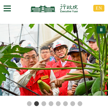
跳
跳
EN
到
到
選單按鈕
主
主
要
要
內
內
⏸
容
容
區
區
塊
塊
G
o
T
o
C
e
n
t
e
r
b
l
o
c