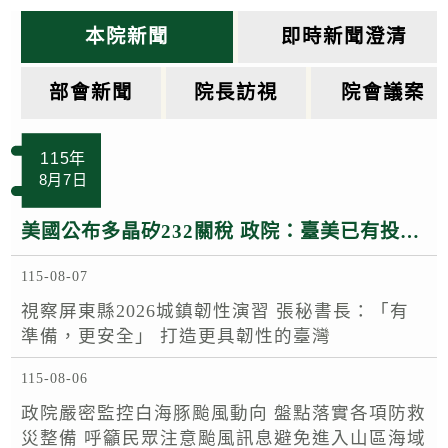
k
本院新聞
即時新聞澄清
部會新聞
院長訪視
院會議案
115年
8月7日
美國公布多晶矽232關稅 政院：臺美已有投資MOU 半導體多晶矽相關產品適用相關優惠待遇
115-08-07
視察屏東縣2026城鎮韌性演習 張秘書長：「有
準備，更安全」 打造更具韌性的臺灣
115-08-06
政院嚴密監控白海豚颱風動向 盤點落實各項防救
災整備 呼籲民眾注意颱風訊息避免進入山區海域