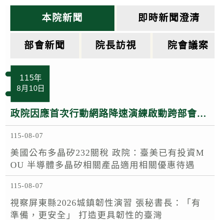
k
本院新聞
即時新聞澄清
部會新聞
院長訪視
院會議案
115年
8月10日
政院因應首次行動網路降速演練啟動跨部會應變中心 季連成政委：即時掌握狀況 確保民眾服務及政府運作順暢
115-08-07
美國公布多晶矽232關稅 政院：臺美已有投資M
OU 半導體多晶矽相關產品適用相關優惠待遇
115-08-07
視察屏東縣2026城鎮韌性演習 張秘書長：「有
準備，更安全」 打造更具韌性的臺灣