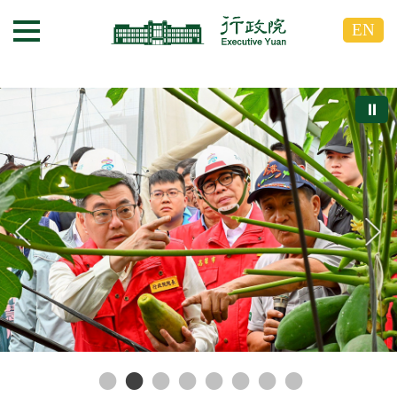
跳
跳
EN
到
到
選單按鈕
主
主
要
要
內
內
⏸
容
容
區
區
塊
塊
G
o
T
o
C
e
n
t
e
r
b
l
o
c