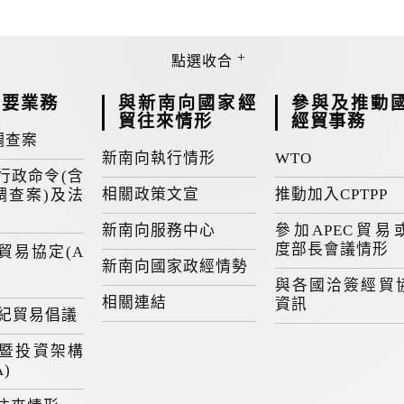
重要業務
與新南向國家經
參與及推動
貿往來情形
經貿事務
調查案
新南向執行情形
WTO
行政命令(含
相關政策文宣
推動加入CPTPP
調查案)及法
新南向服務中心
參加APEC貿易
度部長會議情形
貿易協定(A
新南向國家政經情勢
與各國洽簽經貿
相關連結
資訊
世紀貿易倡議
暨投資架構
A)