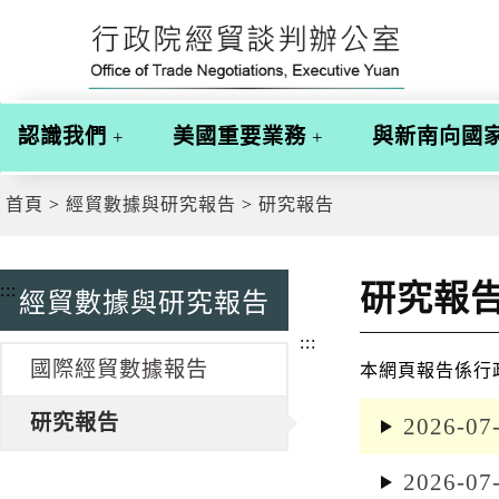
跳
跳
到
到
主
主
要
要
內
內
認識我們
美國重要業務
與新南向國
容
容
區
區
塊
塊
首頁
經貿數據與研究報告
研究報告
G
o
T
o
研究報
:::
經貿數據與研究報告
C
e
:::
n
t
國際經貿數據報告
本網頁報告係行
e
r
研究報告
2026-07
b
l
o
2026-07
c