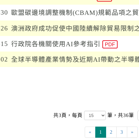
-30
歐盟碳邊境調整機制(CBAM)規範品項之
-26
澳洲政府成功促使中國陸續解除貿易限制之
-15
行政院各機關使用AI參考指引
PDF
-02
全球半導體產業情勢及近期AI帶動之半導
共3頁，
每頁
筆，共36筆
«
1
2
3
»