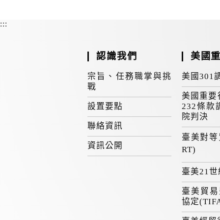
:::
認識我們
美國
宗旨、任務職掌與挑
美國301
戰
美國重要
設置要點
232條款
院判決
聯絡資訊
臺美對等
資訊公開
RT)
臺美21
臺美貿易
協定(TIF