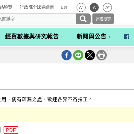
站導覽
行政院全球資訊網
EN
經貿數據與研究報告
新聞與公告
行
政
院
經
貿
談
判
辦
公
室
之用，倘有疏漏之處，歡迎各界不吝指正。
粉
絲
團
制
PDF