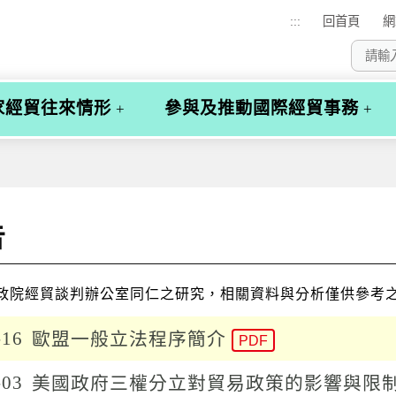
:::
回首頁
網
家經貿往來情形
參與及推動國際經貿事務
告
政院經貿談判辦公室同仁之研究，相關資料與分析僅供參考
-16
歐盟一般立法程序簡介
PDF
-03
美國政府三權分立對貿易政策的影響與限