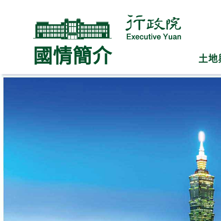
跳
跳
到
到
主
主
要
要
國情簡介
內
內
土地
容
容
區
區
塊
塊
Go
To
Center
block