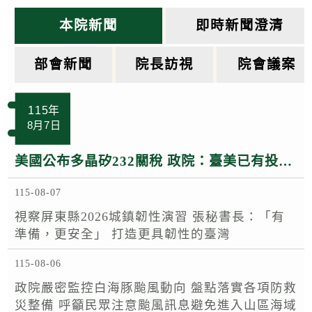
k
本院新聞
即時新聞澄清
部會新聞
院長訪視
院會議案
115年
8月7日
美國公布多晶矽232關稅 政院：臺美已有投資MOU 半導體多晶矽相關產品適用相關優惠待遇
115-08-07
視察屏東縣2026城鎮韌性演習 張秘書長：「有
準備，更安全」 打造更具韌性的臺灣
115-08-06
政院嚴密監控白海豚颱風動向 盤點落實各項防救
災整備 呼籲民眾注意颱風訊息避免進入山區海域