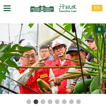
跳
跳
EN
到
到
選單按鈕
主
主
要
要
內
內
⏸
容
容
區
區
塊
塊
G
o
T
o
C
e
n
t
e
r
b
l
o
c