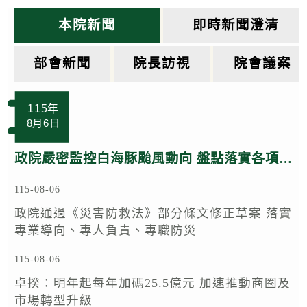
k
本院新聞
即時新聞澄清
部會新聞
院長訪視
院會議案
115年
8月6日
政院嚴密監控白海豚颱風動向 盤點落實各項防救災整備 呼籲民眾注意颱風訊息避免進入山區海域登高災害危險區域
115-08-06
政院通過《災害防救法》部分條文修正草案 落實
專業導向、專人負責、專職防災
115-08-06
卓揆：明年起每年加碼25.5億元 加速推動商圈及
市場轉型升級