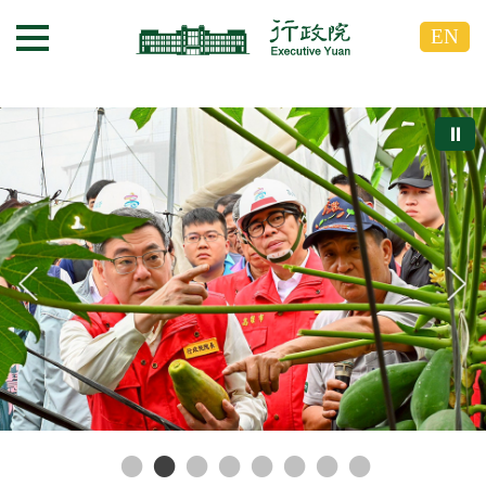
跳
跳
EN
到
到
選單按鈕
主
主
要
要
內
內
⏸
容
容
區
區
塊
塊
G
o
T
o
C
e
n
t
e
r
b
l
o
c