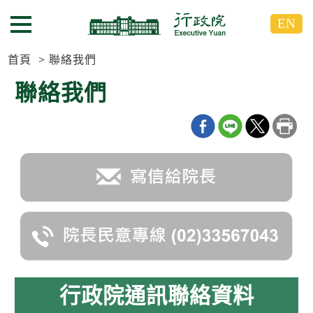
跳
跳
EN
到
到
選單按鈕
主
主
要
要
首頁
聯絡我們
內
內
聯絡我們
容
容
區
區
塊
塊
G
o
T
o
C
e
n
t
e
r
b
l
o
行政院通訊聯絡資料
c