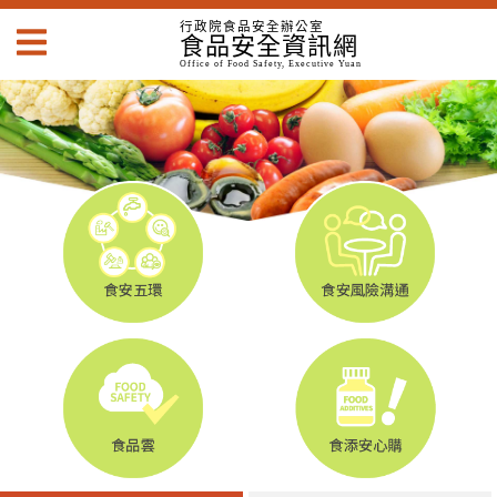
跳
主
行政院食品安全辦公室
食品安全資訊網
到
要
主
Office of Food Safety, Executive Yuan
內
要
容
內
區
容
塊
區
Go
塊
To
Center
block