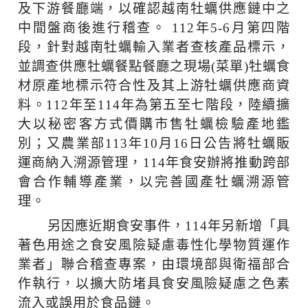
及下游餐廳端，以確認越南牡蠣供應鏈中之
中間盤商後進行稽查。 112年5-6月第四階
段，針對越南牡蠣輸入業者查核產品標示，
並調查供應牡蠣餐點餐廳之現場(菜單)牡蠣食
材原產地標示符合性及其上游牡蠣供應商資
料。112年至114年為第五至七階段，陸續擴
大以秘密客方式價購市售牡蠣檢驗產地鑑
別；又農業部113年10月16日公告將牡蠣販
運商納入溯源管理，114年食安辦將推動跨部
會合作輔導產業，以完善國產牡蠣溯源管
理。
另因應近期食安事件，114年另新增「具
著色用途之食安風險疑慮毒性化學物質運作
業者」聯合稽查專案，由環境部與衛福部合
作執行，以擴大防堵具食安風險疑慮之色素
流入或誤用於食品鏈。