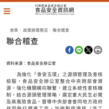
跳
跳
行政院食品安全辦公室
到
食品安全資訊網
到
主
主
Office of Food Safety, Executive Yuan
要
要
內
內
容
首頁
政策辦理現況
聯合稽查
容
區
區
聯合稽查
塊
塊
Go
To
Center
block
資料來源：食品安全辦公室
為強化「食安五環」之源頭管理及查核
檢驗，食品安全辦公室整合中央跨部會資
源，強化機關橫向聯繫，建立系統性查核機
制，結合源頭管理策略，選定重大民生必需
及高風險食品，督導中央部會會同地方政府
共同執行稽查工作，加強製造場所（含工