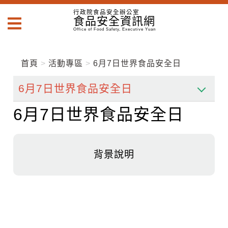
跳
跳
行政院食品安全辦公室
到
食品安全資訊網
到
主
主
Office of Food Safety, Executive Yuan
要
要
內
內
容
首頁
活動專區
6月7日世界食品安全日
容
區
區
塊
塊
Go
To
6月7日世界食品安全日
Center
block
背景說明