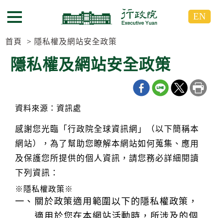
跳
跳
EN
到
到
選單按鈕
主
主
要
要
首頁
隱私權及網站安全政策
內
內
隱私權及網站安全政策
容
容
區
區
塊
塊
G
o
資料來源：資訊處
T
o
感謝您光臨「行政院全球資訊網」（以下簡稱本
C
e
網站），為了幫助您瞭解本網站如何蒐集、應用
n
及保護您所提供的個人資訊，請您務必詳細閱讀
t
e
下列資訊：
r
b
※隱私權政策※
l
關於政策適用範圍以下的隱私權政策，
o
c
適用於您在本網站活動時，所涉及的個