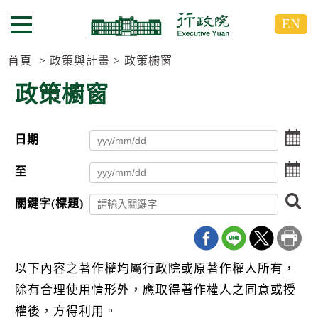
跳
跳
EN
到
到
選單按鈕
主
主
要
要
首頁
政策與計畫
政策櫥窗
內
內
政策櫥窗
容
容
區
區
塊
塊
點
日期
G
擊
o
選
點
T
至
擇
擊
o
日
C
選
搜
期
關鍵字(標題)
e
擇
尋
起
n
日
日
t
期
e
迄
r
日
以下內容之著作權均屬行政院或原著作權人所有，
b
l
除有合理使用情形外，應取得著作權人之同意或授
o
c
權後，方得利用。