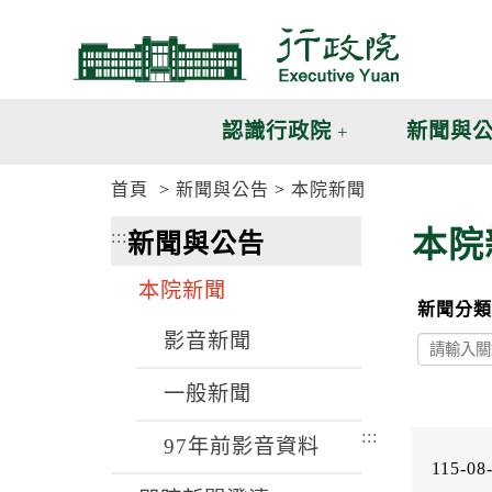
跳
跳
到
到
主
主
要
要
內
內
認識行政院
新聞與
容
容
區
區
首頁
新聞與公告
本院新聞
塊
塊
G
本院
:::
新聞與公告
o
T
o
本院新聞
C
新聞分類
e
n
影音新聞
t
e
一般新聞
r
b
:::
l
97年前影音資料
o
115-08
c