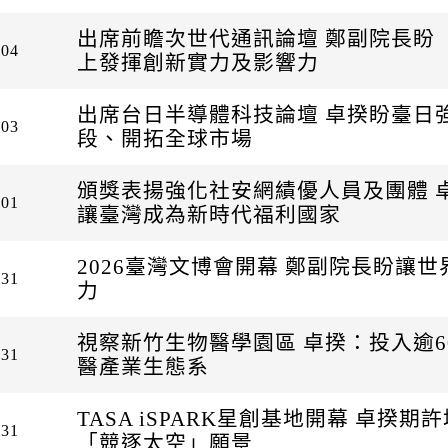
出席前瞻次世代通訊論壇 鄭副院長盼
-04
上發揮創新實力及影響力
出席台日半導體科技論壇 卓揆盼臺日
-03
段、開拓全球市場
頒獎表揚強化社安網績優人員及團體 
-01
讓臺灣成為新時代福利國家
2026臺灣文博會開幕 鄭副院長盼讓
-31
力
視察新竹生物醫學園區 卓揆：投入逾6
-31
醫產業生態系
TASA iSPARK星創基地開幕 卓揆
-31
「競逐太空」願景