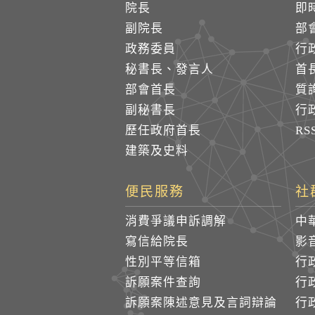
院長
即
副院長
部
政務委員
行
秘書長、發言人
首
部會首長
質
副秘書長
行
歷任政府首長
R
建築及史料
便民服務
社
消費爭議申訴調解
中
寫信給院長
影
性別平等信箱
行
訴願案件查詢
行
訴願案陳述意見及言詞辯論
行