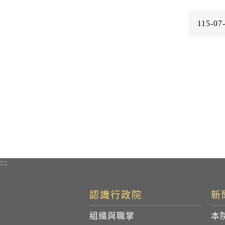
115-07
:::
認識行政院
新
組織與職掌
本