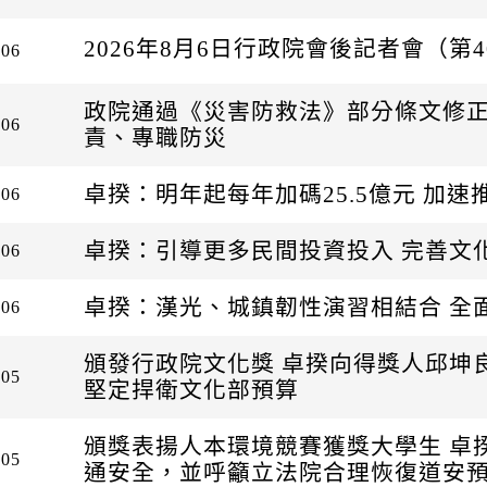
2026年8月6日行政院會後記者會（第4
-06
政院通過《災害防救法》部分條文修正
-06
責、專職防災
卓揆：明年起每年加碼25.5億元 加
-06
卓揆：引導更多民間投資投入 完善文
-06
卓揆：漢光、城鎮韌性演習相結合 全
-06
頒發行政院文化獎 卓揆向得獎人邱坤
-05
堅定捍衛文化部預算
頒獎表揚人本環境競賽獲獎大學生 卓
-05
通安全，並呼籲立法院合理恢復道安