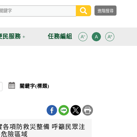
便民服務
任務編組
點
關鍵字(標題)
擊
選
擇
日
期
迄
日
實各項防救災整備 呼籲民眾注
害危險區域