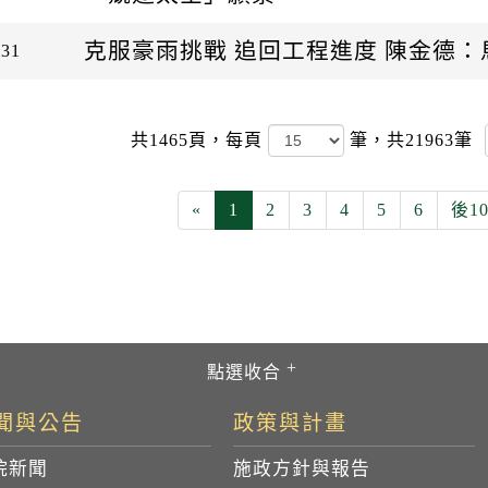
克服豪雨挑戰 追回工程進度 陳金德
-31
共1465頁，
每頁
筆，共21963筆
«
1
2
3
4
5
6
後1
聞與公告
政策與計畫
院新聞
施政方針與報告