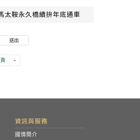
：馬太鞍永久橋續拚年底通車
送出
0頁
»
資訊與服務
國情簡介