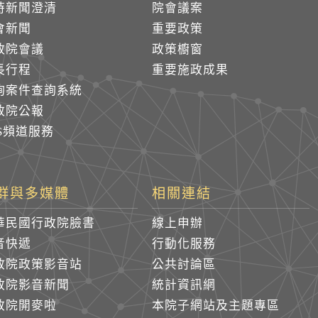
時新聞澄清
院會議案
會新聞
重要政策
政院會議
政策櫥窗
長行程
重要施政成果
詢案件查詢系統
政院公報
SS頻道服務
群與多媒體
相關連結
華民國行政院臉書
線上申辦
音快遞
行動化服務
政院政策影音站
公共討論區
政院影音新聞
統計資訊網
政院開麥啦
本院子網站及主題專區