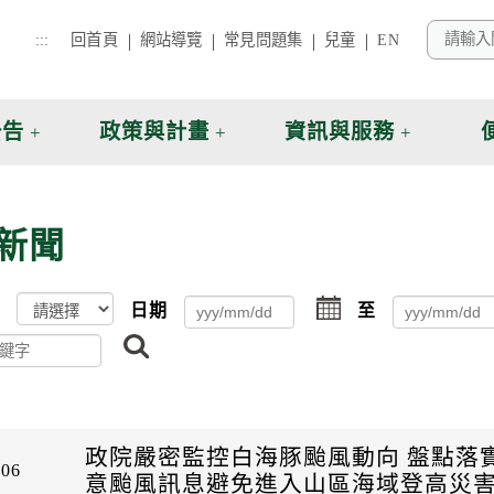
:::
回首頁
網站導覽
常見問題集
兒童
EN
公告
政策與計畫
資訊與服務
新聞
點
日期
至
擊
搜
選
尋
擇
日
期
起
日
政院嚴密監控白海豚颱風動向 盤點落
-06
意颱風訊息避免進入山區海域登高災